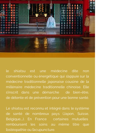
le shiatsu est une médecine dite non
conventionnelle ou énergétique qui s’appuie sur la
médecine traditionnelle japonaise cousine de la
millénaire médecine traditionnelle chinoise. Elle
s’inscrit dans une démarche de bien-être,
de détente et de prévention pour une bonne santé.
Le shiatsu est reconnu et intégré dans le système
de santé de nombreux pays (Japon, Suisse,
Belgique,…). En France certaines mutuelles
remboursent les soins au même titre que
l’ostéopathie ou l’acupuncture.