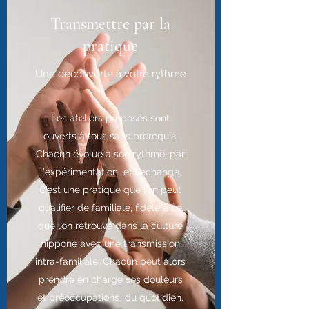
Transmettre par la
pratique
Une découverte à votre rythme
Les ateliers proposés sont
ouverts à tous sans prérequis.
Chacun évolue à son rythme, par
l'expérimentation et l'échange.
C’est une pratique que l’on peut
qualifier de familiale, fidèle à ce
que l’on retrouve dans la culture
nippone avec une transmission
intra-familiale. Chacun peut alors
prendre en charge ses douleurs
et préoccupations du quotidien.